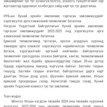
зөвшөөрлийг тус тус хүчингүй болгох, зохиогч, гүйцэтгэгчийг хар
жагсаалтад оруулахыг холбогдох сайд нарт тус тус даалгалаа.
НҮБ-ын Хүний эрхийн зөвлөлөөс гаргасан зөвлөмжүүдийг
хэрэгжүүлэх арга хэмжээний төлөвлөгөөг баталлаа
Нэгдсэн Үндэстний Байгууллагын Хүний эрхийн зөвлөлөөс
гаргасан зөвлөмжүүдийг 2023-2025 онд хэрэгжүүлэх арга
хэмжээний төлөвлөгөөг баталлаа.
Ерөнхий төлөвлөгөөнд тусгасан, эрхлэх асуудлын хүрээнд
хамаарах арга хэмжээг хэрэгжүүлэх нарийвчилсан төлөвлөгөө
баталж, хэрэгжилтийг иргэний нийгмийн байгууллагын
төлөөллийг оролцуулан зохион байгуулж, хангах, төлөвлөгөөний
биелэлтийг жил бүрийн арванхоёрдугаар сарын 20-ны дотор
Гадаад харилцааны яаманд хүргүүлж байхыг Засгийн газрын
гишүүд, Засгийн газрын агентлаг, байгууллагын дарга нарт
даалгаж, Улсын дээд шүүх, Шүүхийн ерөнхий зөвлөл, Улсын
ерөнхий прокурорын газар, Авлигатай тэмцэх газар, Хүний
эрхийн Үндэсний комисст тус тус зөвлөлөө.
Товч мэдээ
· Монгол Улсын нэгдсэн төсвийн 2024 оны төсвийн хүрээний
мэдэгдэл, 2025-2026 оны төсвийн төсөөллийн тухай хуульд