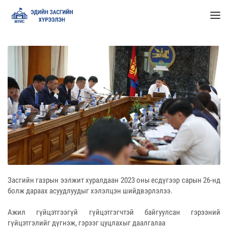
Засгийн газрын ээлжит хуралдаан 2023 оны есдүгээр сарын 26-нд
болж дараах асуудлуудыг хэлэлцэн шийдвэрлэлээ.
Ажил гүйцэтгээгүй гүйцэтгэгчтэй байгуулсан гэрээний
гүйцэтгэлийг дүгнэж, гэрээг цуцлахыг даалгалаа