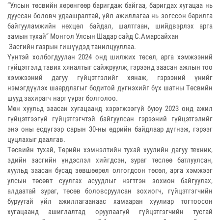
“Улсын төсвийн хөрөнгөөр баригдаж байгаа, баригдах хугацаа нь
дууссан боловч удаашралтай, үйл ажиллагаа нь зогссон барилга
байгууламжийн нөхцөл байдал, шалтгаан, шийдвэрлэх арга
замын тухай” Монгол Улсын Шадар сайд С.Амарсайхан
Засгийн газрын гишүүдэд танилцууллаа.
Үүнтэй холбогдуулан 2024 онд шилжих төсөл, арга хэмжээний
гүйцэтгэлд тавих хяналтыг сайжруулж, гэрээнд заасан ажлын тоо
хэмжээний дагуу гүйцэтгэлийг хянаж, гэрээний үнийг
нэмэгдүүлэх шаардлагыг бодитой дүгнэхийг бүх шатны Төсвийн
шууд захирагч нарт үүрэг болголоо.
Мөн хуульд заасан хугацаанд хэрэгжээгүй буюу 2023 онд ажил
гүйцэтгээгүй гүйцэтгэгчтэй байгуулсан гэрээний гүйцэтгэлийг
энэ оны есдүгээр сарын 30-ны өдрийн байдлаар дүгнэж, гэрээг
цуцлахыг даалгав.
Төсвийн тухай, Төрийн хэмнэлтийн тухай хуулийн дагуу техник,
эдийн засгийн үндэслэл хийгдсэн, зураг төслөө батлуулсан,
хуульд заасан бусад зөвшөөрөл олгогдсон төсөл, арга хэмжээг
улсын төсөвт суулгах асуудлыг нэгтгэн зохион байгуулах,
алдаатай зураг, төсөв боловсруулсан зохиогч, гүйцэтгэгчийн
буруутай үйл ажиллагаанаас хамааран хуулиар тогтоосон
хугацаанд ашиглалтад оруулаагүй гүйцэтгэгчийн тусгай