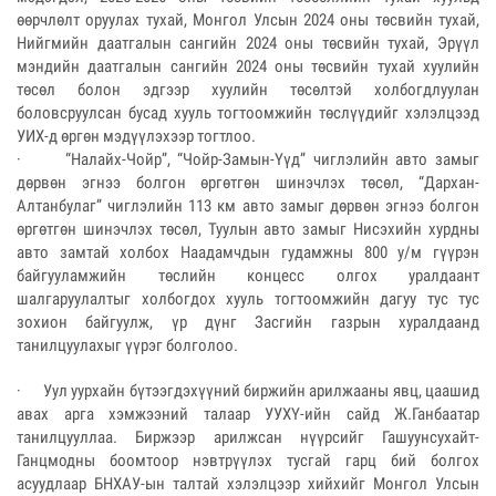
өөрчлөлт оруулах тухай, Монгол Улсын 2024 оны төсвийн тухай,
Нийгмийн даатгалын сангийн 2024 оны төсвийн тухай, Эрүүл
мэндийн даатгалын сангийн 2024 оны төсвийн тухай хуулийн
төсөл болон эдгээр хуулийн төсөлтэй холбогдлуулан
боловсруулсан бусад хууль тогтоомжийн төслүүдийг хэлэлцээд
УИХ-д өргөн мэдүүлэхээр тогтлоо.
· “Налайх-Чойр”, “Чойр-Замын-Үүд” чиглэлийн авто замыг
дөрвөн эгнээ болгон өргөтгөн шинэчлэх төсөл, “Дархан-
Алтанбулаг” чиглэлийн 113 км авто замыг дөрвөн эгнээ болгон
өргөтгөн шинэчлэх төсөл, Туулын авто замыг Нисэхийн хурдны
авто замтай холбох Наадамчдын гудамжны 800 у/м гүүрэн
байгууламжийн төслийн концесс олгох уралдаант
шалгаруулалтыг холбогдох хууль тогтоомжийн дагуу тус тус
зохион байгуулж, үр дүнг Засгийн газрын хуралдаанд
танилцуулахыг үүрэг болголоо.
· Уул уурхайн бүтээгдэхүүний биржийн арилжааны явц, цаашид
авах арга хэмжээний талаар УУХҮ-ийн сайд Ж.Ганбаатар
танилцууллаа. Биржээр арилжсан нүүрсийг Гашуунсухайт-
Ганцмодны боомтоор нэвтрүүлэх тусгай гарц бий болгох
асуудлаар БНХАУ-ын талтай хэлэлцээр хийхийг Монгол Улсын